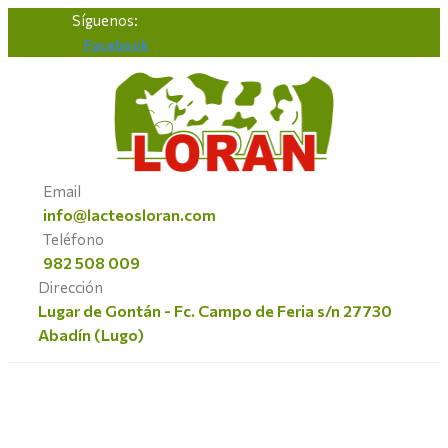
Saltar
Síguenos:
al
Facebook
contenido
Email
info@lacteosloran.com
Teléfono
982 508 009
Dirección
Lugar de Gontán - Fc. Campo de Feria s/n 27730
Abadín (Lugo)